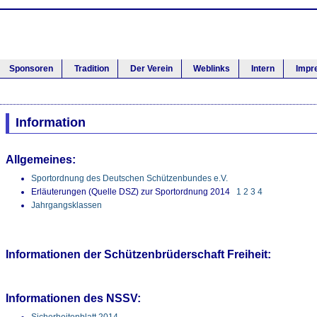
Sponsoren
Tradition
Der Verein
Weblinks
Intern
Impr
Information
Allgemeines:
Sportordnung des Deutschen Schützenbundes e.V.
Erläuterungen (Quelle DSZ) zur Sportordnung 2014
1
2
3
4
Jahrgangsklassen
Informationen der Schützenbrüderschaft Freiheit:
Informationen des NSSV:
Sicherheitenblatt 2014