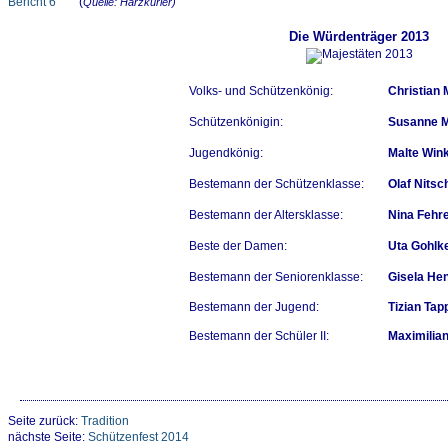
Bericht 6
(
Quelle: Harzkurier)
Die Würdenträger 2013
Volks- und Schützenkönig:
Christian
Schützenkönigin:
Susanne 
Jugendkönig:
Malte Wink
Bestemann der Schützenklasse:
Olaf Nitsc
Bestemann der Altersklasse:
Nina Fehr
Beste der Damen:
Uta Gohlk
Bestemann der Seniorenklasse:
Gisela He
Bestemann der Jugend:
Tizian Tap
Bestemann der Schüler II:
Maximilian
Seite zurück:
Tradition
nächste Seite:
Schützenfest 2014