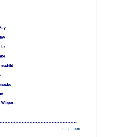
 May
May
ler
hke
enschild
e
nnecke
pe
 Wippert
nach oben