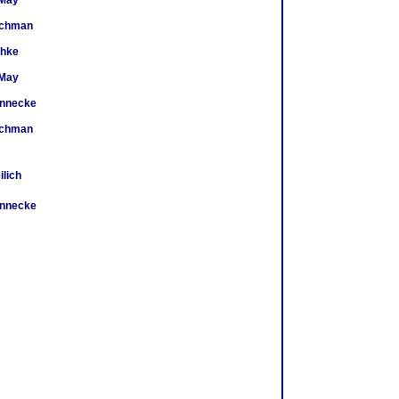
May
rchman
chke
May
ennecke
rchman
ilich
ennecke