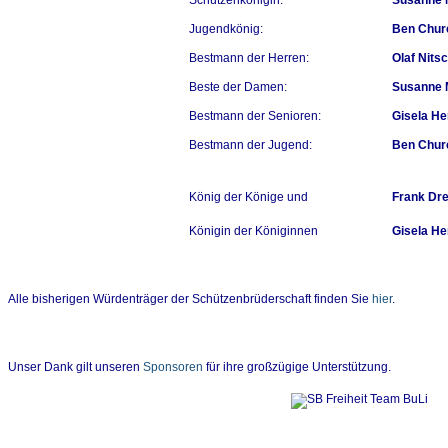
Schützenkönigin:
Susanne 
Jugendkönig:
Ben Chu
Bestmann der Herren:
Olaf Nits
Beste der Damen:
Susanne 
Bestmann der Senioren:
Gisela H
Bestmann der Jugend:
Ben Chu
König der Könige und
Frank Dre
Königin der Königinnen
Gisela H
Alle bisherigen Würdenträger der Schützenbrüderschaft finden Sie
hier
.
Unser Dank gilt unseren
Sponsoren
für ihre großzügige Unterstützung.