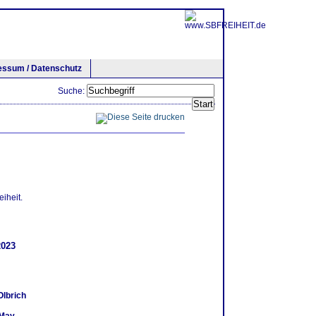
essum / Datenschutz
Suche:
iheit.
2023
Olbrich