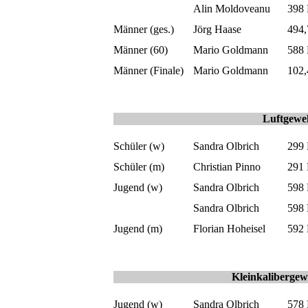
Alin Moldoveanu
398
Männer (ges.)
Jörg Haase
494
Männer (60)
Mario Goldmann
588
Männer (Finale)
Mario Goldmann
102
Luftgewe
Schüler (w)
Sandra Olbrich
299
Schüler (m)
Christian Pinno
291
Jugend (w)
Sandra Olbrich
598
Sandra Olbrich
598
Jugend (m)
Florian Hoheisel
592
Kleinkalibergew
Jugend (w)
Sandra Olbrich
578