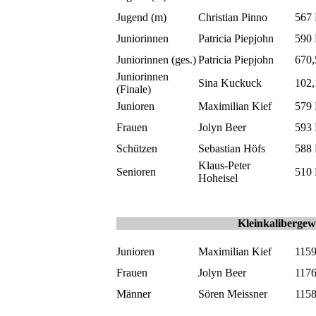
Jugend (m)
Christian Pinno
567
Juniorinnen
Patricia Piepjohn
590
Juniorinnen (ges.)
Patricia Piepjohn
670
Juniorinnen
Sina Kuckuck
102,
(Finale)
Junioren
Maximilian Kief
579
Frauen
Jolyn Beer
593
Schützen
Sebastian Höfs
588
Klaus-Peter
Senioren
510
Hoheisel
Kleinkalibergew
Junioren
Maximilian Kief
115
Frauen
Jolyn Beer
117
Männer
Sören Meissner
115