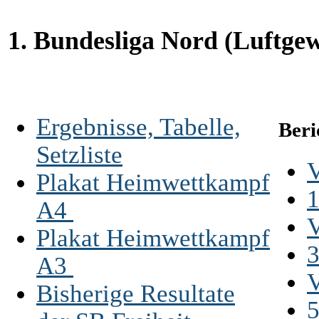
1. Bundesliga Nord (Luftgew
Ergebnisse, Tabelle,
Beri
Setzliste
V
Plakat Heimwettkampf
1
A4
V
Plakat Heimwettkampf
3
A3
V
Bisherige Resultate
5