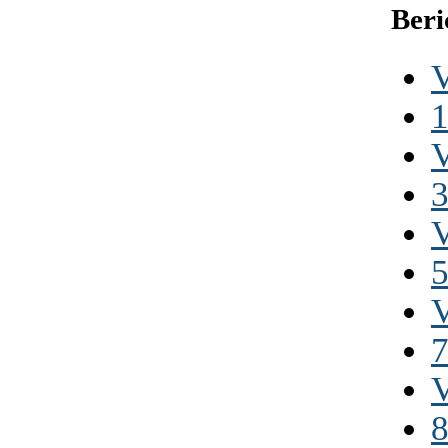
Beri
V
1
V
3
V
5
V
7
V
8