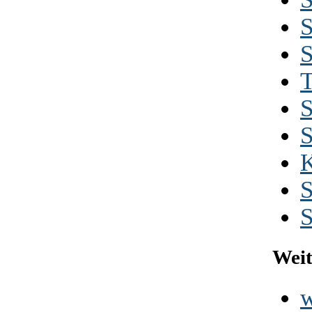
S
T
S
Weit
w