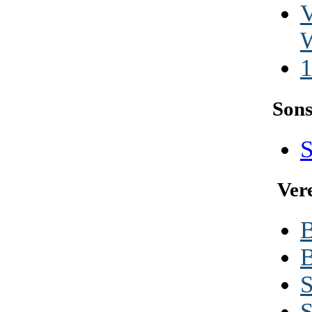
V
1
Sons
S
Ver
B
B
S