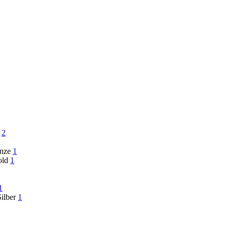
2
onze
1
old
1
1
Silber
1