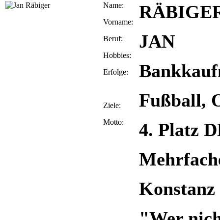
Name:
RÄBIGE
Vorname:
JAN
Beruf:
Hobbies:
Bankkau
Erfolge:
Fußball, 
Ziele:
Motto:
4. Platz 
Mehrfach
Konstanz 
"Wer nich