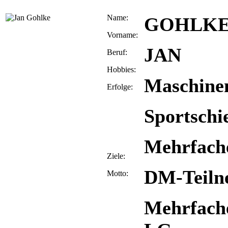
Name:
GOHLK
Vorname:
JAN
Beruf:
Hobbies:
Maschine
Erfolge:
Sportschi
Mehrfach
Ziele:
DM-Teiln
Motto:
Mehrfache