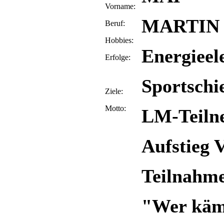
Vorname:
MARTIN
Beruf:
Hobbies:
Energieel
Erfolge:
Sportschi
Ziele:
Motto:
LM-Teiln
Aufstieg 
Teilnahm
"Wer kämp